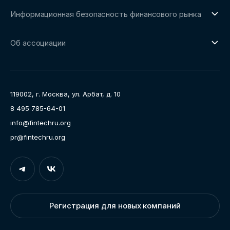
О направлении
Сообщество FinDevSecOps
Информационная безопасность финансового рынка
Площадка пилотного тестирования
Совет архитекторов Ассоциации
О направлении
Ключевые пилоты
Об ассоциации
Рабочие группы
Направления работы
Ассоциация
Пресс-центр
119002, г. Москва, ул. Арбат, д. 10
Карьера
8 495 785-64-01
Контакты
info@fintechru.org
Документы
pr@fintechru.org
Вход
Укажите вашу корпоративную почту. На неё мы вышлем
ссылку для входа
Регистрация для новых компаний