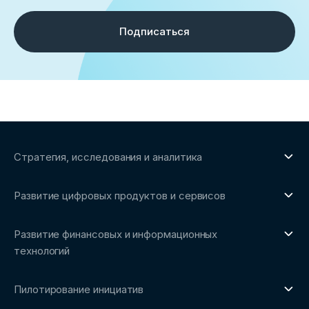
Подписаться
Стратегия, исследования и аналитика
О направлении
Развитие цифровых продуктов и сервисов
Обзоры рынка и аналитические исследования
О направлении
Бенчмаркинг-исследования
Развитие финансовых и информационных
Трендвотчинг и информационный сервис
технологий
О направлении
Пилотирование инициатив
Репозиторий Ассоциации