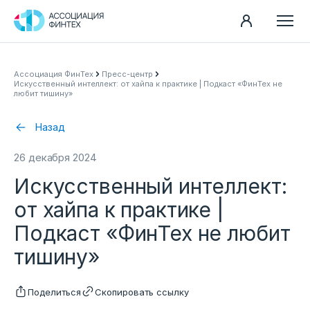
Направления
Ассоциация ФинТех
Пресс-центр
Искусственный интеллект: от хайпа к практике | Подкаст «ФинТех не
Ассоциация
любит тишину»
Пресс-центр
Назад
Карьера
26 декабря 2024
Контакты
Искусственный интеллект:
Документы
от хайпа к практике |
Подкаст «ФинТех не любит
тишину»
Поделиться
Скопировать ссылку