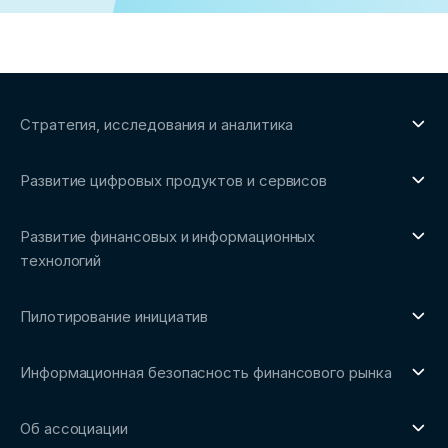
Стратегия, исследования и аналитика
О направлении
Развитие цифровых продуктов и сервисов
Обзоры рынка и аналитические исследования
О направлении
Бенчмаркинг-исследования
Развитие финансовых и информационных
Трендвотчинг и информационный сервис
технологий
О направлении
Пилотирование инициатив
Репозиторий Ассоциации
О направлении
Сообщество FinDevSecOps
Информационная безопасность финансового рынка
Площадка пилотного тестирования
Совет архитекторов Ассоциации
О направлении
Ключевые пилоты
Об ассоциации
Рабочие группы
Направления работы