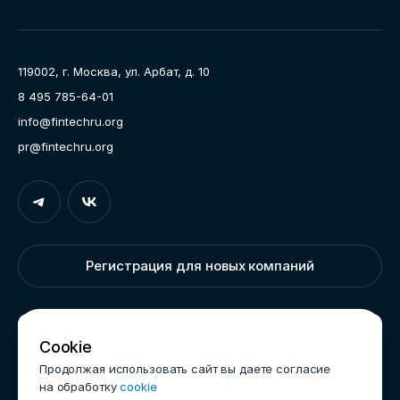
Ассоциация
Пресс-центр
119002, г. Москва, ул. Арбат, д. 10
Карьера
8 495 785-64-01
Контакты
info@fintechru.org
Документы
pr@fintechru.org
Вход
Укажите вашу корпоративную почту. На неё мы вышлем
ссылку для входа
Регистрация для новых компаний
Корпоративный email
Написать нам
Cookie
Продолжая использовать сайт вы даете согласие
на обработку
cookie
Войти