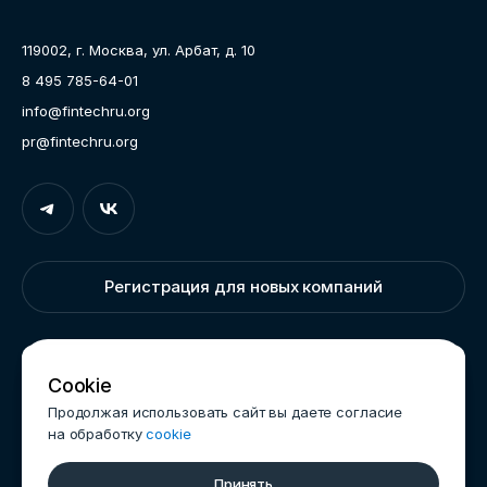
Пресс-центр
119002, г. Москва, ул. Арбат, д. 10
Карьера
8 495 785-64-01
Контакты
info@fintechru.org
Документы
pr@fintechru.org
Вход
Укажите вашу корпоративную почту. На неё мы вышлем
ссылку для входа
Регистрация для новых компаний
Корпоративный email
Написать нам
Cookie
Продолжая использовать сайт вы даете согласие
на обработку
cookie
Войти
Обработка данных
Принять