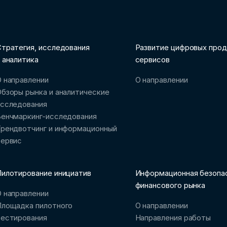
тратегия, исследования
Развитие цифровых прод
 аналитика
сервисов
 направлении
О направлении
бзоры рынка и аналитические
исследования
Бенчмаркинг-исследования
рендвотчинг и информационный
сервис
илотирование инициатив
Информационная безопа
финансового рынка
 направлении
Площадка пилотного
О направлении
тестирования
Направления работы