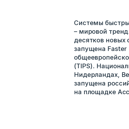
Системы быстрых
– мировой тренд.
десятков новых 
запущена Faster
общеевропейской
(TIPS). Национа
Нидерландах, Ве
запущена росси
на площадке Ас