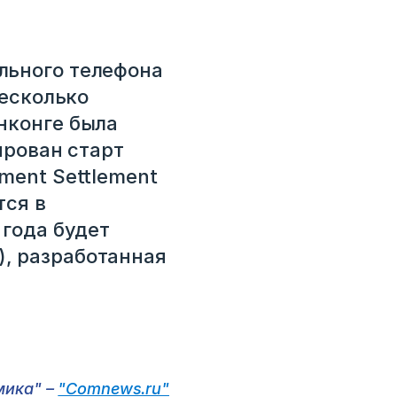
льного телефона
несколько
нконге была
ирован старт
ment Settlement
тся в
 года будет
, разработанная
мика" –
"Comnews.ru"