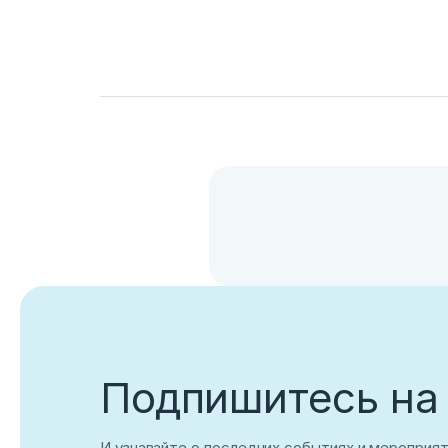
Вход
Укажите вашу корпоративную почту. На неё мы выш
для входа
Корпоративный email
Войти
Нет учетной записи?
Зарегистриров
Подпишитесь на
И узнавайте о последних событиях и мероприя