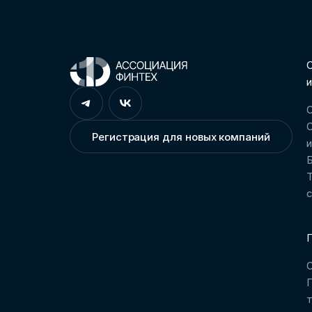
С
и
О
О
Регистрация для новых компаний
Т
П
О