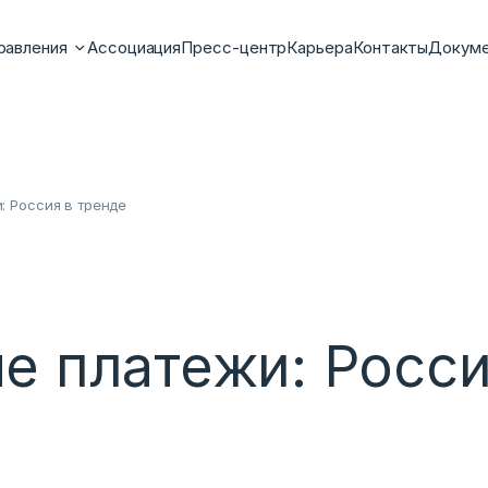
равления
Ассоциация
Пресс-центр
Карьера
Контакты
Докум
: Россия в тренде
е платежи: Росси