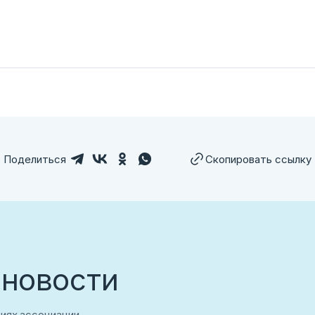
лем ссылку
Поделиться
Скопировать ссылку
аться
 новости
тиях ассоциации