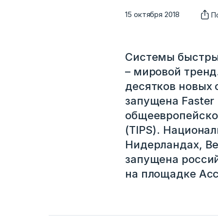
15 октября 2018
П
Системы быстрых
– мировой тренд.
десятков новых 
запущена Faster
общеевропейской
(TIPS). Национа
Нидерландах, Ве
запущена россий
на площадке Ас