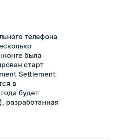
льного телефона
несколько
нконге была
ирован старт
ment Settlement
тся в
 года будет
, разработанная