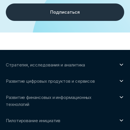
Подписаться
Стратегия, исследования и аналитика
О направлении
Развитие цифровых продуктов и сервисов
Обзоры рынка и аналитические исследования
О направлении
Бенчмаркинг-исследования
Развитие финансовых и информационных
Трендвотчинг и информационный сервис
технологий
О направлении
Пилотирование инициатив
Репозиторий Ассоциации