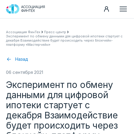
Направления
Ассоциация ФинТех
Пресс-центр
Эксперимент по обмену данными для цифровой ипотеки стартует с
Ассоциация
декабря Взаимодействие будет происходить через блокчейн-
платформу «Мастерчейн»
Пресс-центр
Назад
Карьера
Контакты
06 сентября 2021
Эксперимент по обмену
Документы
данными для цифровой
ипотеки стартует с
декабря Взаимодействие
будет происходить через