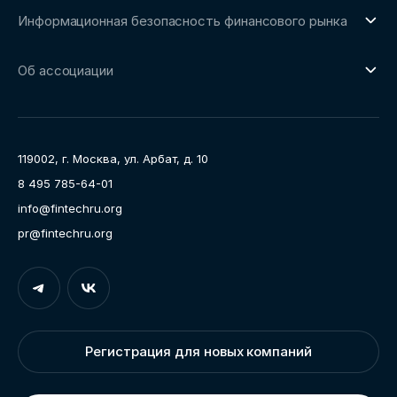
О направлении
Сообщество FinDevSecOps
Информационная безопасность финансового рынка
Площадка пилотного тестирования
Совет архитекторов Ассоциации
О направлении
Ключевые пилоты
Об ассоциации
Рабочие группы
Направления работы
Ассоциация
Пресс-центр
119002, г. Москва, ул. Арбат, д. 10
Карьера
8 495 785-64-01
Контакты
info@fintechru.org
Документы
pr@fintechru.org
Вход
Укажите вашу корпоративную почту. На неё мы вышлем
ссылку для входа
Регистрация для новых компаний