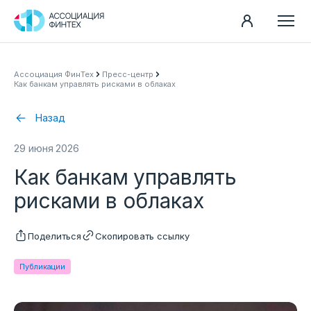
Направления
Ассоциация ФинТех
Пресс-центр
Как банкам управлять рисками в облаках
Ассоциация
Пресс-центр
Назад
Карьера
29 июня 2026
Контакты
Как банкам управлять
Документы
рисками в облаках
Поделиться
Скопировать ссылку
Публикации