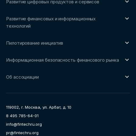
Развитие цифровых продуктов и сервисов
Обзоры рынка и аналитические исследования
О направлении
Бенчмаркинг-исследования
Развитие финансовых и информационных
Трендвотчинг и информационный сервис
технологий
О направлении
Пилотирование инициатив
Репозиторий Ассоциации
О направлении
Сообщество FinDevSecOps
Информационная безопасность финансового рынка
Площадка пилотного тестирования
Совет архитекторов Ассоциации
О направлении
Ключевые пилоты
Об ассоциации
Рабочие группы
Направления работы
Ассоциация
Пресс-центр
119002, г. Москва, ул. Арбат, д. 10
Карьера
8 495 785-64-01
Контакты
info@fintechru.org
Документы
pr@fintechru.org