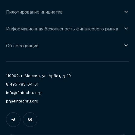
О направлении
Пилотирование инициатив
Репозиторий Ассоциации
О направлении
Сообщество FinDevSecOps
Информационная безопасность финансового рынка
Площадка пилотного тестирования
Совет архитекторов Ассоциации
О направлении
Ключевые пилоты
Об ассоциации
Рабочие группы
Направления работы
Ассоциация
Пресс-центр
119002, г. Москва, ул. Арбат, д. 10
Карьера
8 495 785-64-01
Контакты
info@fintechru.org
Документы
pr@fintechru.org
Вход
Укажите вашу корпоративную почту. На неё мы вышлем