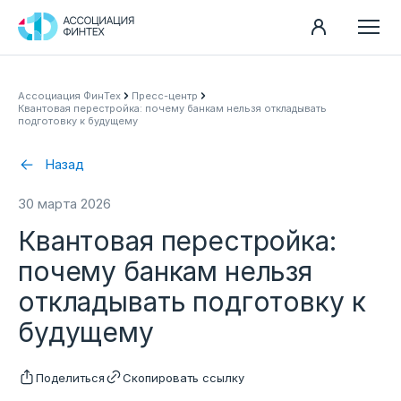
Направления
Ассоциация ФинТех
Пресс-центр
Квантовая перестройка: почему банкам нельзя откладывать
Ассоциация
подготовку к будущему
Пресс-центр
Назад
Карьера
30 марта 2026
Контакты
Квантовая перестройка:
Документы
почему банкам нельзя
откладывать подготовку к
будущему
Поделиться
Скопировать ссылку