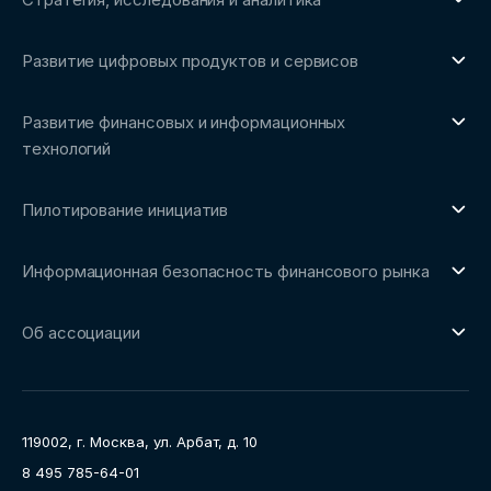
О направлении
Развитие цифровых продуктов и сервисов
Обзоры рынка и аналитические исследования
О направлении
Бенчмаркинг-исследования
Развитие финансовых и информационных
Трендвотчинг и информационный сервис
технологий
О направлении
Пилотирование инициатив
Репозиторий Ассоциации
О направлении
Сообщество FinDevSecOps
Информационная безопасность финансового рынка
Площадка пилотного тестирования
Совет архитекторов Ассоциации
О направлении
Ключевые пилоты
Об ассоциации
Рабочие группы
Направления работы
Ассоциация
Пресс-центр
119002, г. Москва, ул. Арбат, д. 10
Карьера
8 495 785-64-01
Контакты